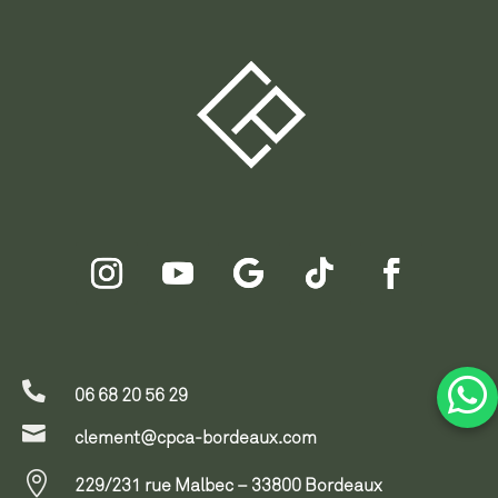

06 68 20 56 29

clement@cpca-bordeaux.com

229/231 rue Malbec – 33800 Bordeaux