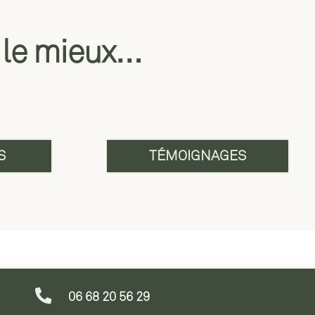
t le mieux…
S
TÉMOIGNAGES

06 68 20 56 29